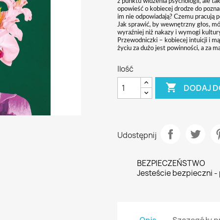
z punktu widzenia psychologii, ale ta
opowieść o kobiecej drodze do poznan
im nie odpowiadają? Czemu pracują po
Jak sprawić, by wewnętrzny głos, mów
wyraźniej niż nakazy i wymogi kultu
Przewodniczki – kobiecej intuicji i mąd
życiu za dużo jest powinności, a za ma
Ilość

DODAJ D
Udostępnij
BEZPIECZEŃSTWO
Jesteście bezpieczni -