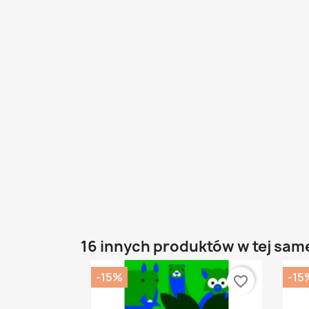
16 innych produktów w tej same
-15%
-15
favorite_border