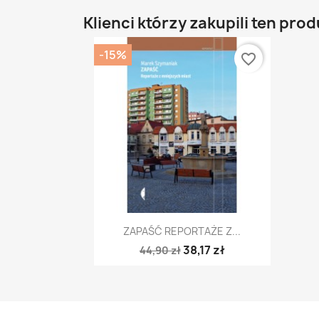
Klienci którzy zakupili ten prod
-15%
favorite_border
Szybki podgląd

ZAPAŚĆ REPORTAŻE Z...
38,17 zł
44,90 zł