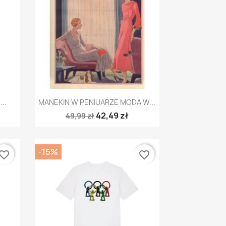
Szybki podgląd

..
MANEKIN W PENIUARZE MODA W...
42,49 zł
49,99 zł
-15%
vorite_border
favorite_border