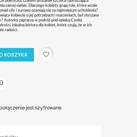
kże poetycka, czasem brutalnie szczera i poruszająca
ia samej siebie. Dlaczego kobiety grają role, które wcale
nad siły i surowo oceniają się za najmniejsze uchybienia?
iący kobiecie o jej potrzebach i marzeniach, był słyszany
ry? Autorka zaprasza w podróż pod opieką Czułej
rości. Idealna lektura dla kobiet, które czują, że w ich
ło radości.
favorite_border
O KOSZYKA
 połączenie jest szyfrowane