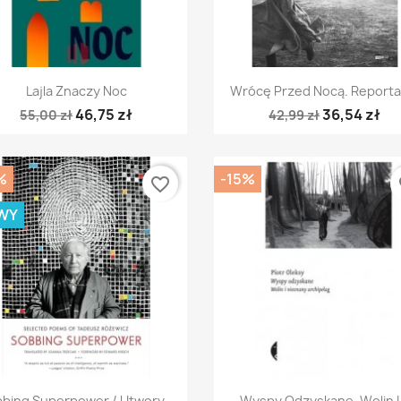
Szybki podgląd
Szybki podgląd


Lajla Znaczy Noc
Wrócę Przed Nocą. Reportaż
46,75 zł
36,54 zł
55,00 zł
42,99 zł
%
-15%
favorite_border
fa
WY
Szybki podgląd
Szybki podgląd


bing Superpower / Utwory...
Wyspy Odzyskane. Wolin I.