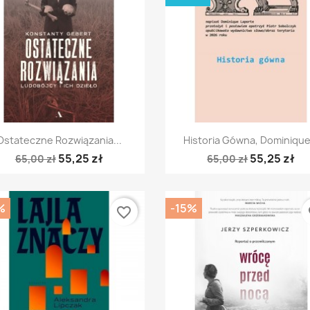
Szybki podgląd
Szybki podgląd


Ostateczne Rozwiązania...
Historia Gówna, Dominique.
55,25 zł
55,25 zł
65,00 zł
65,00 zł
%
-15%
favorite_border
fa