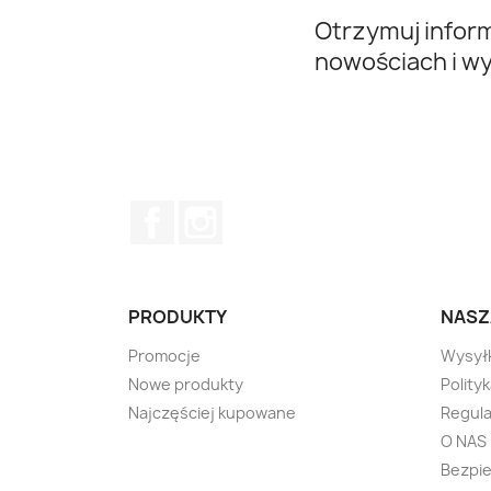
Otrzymuj infor
nowościach i w
Facebook
Instagram
PRODUKTY
NASZ
Promocje
Wysył
Nowe produkty
Polity
Najczęściej kupowane
Regul
O NAS
Bezpi