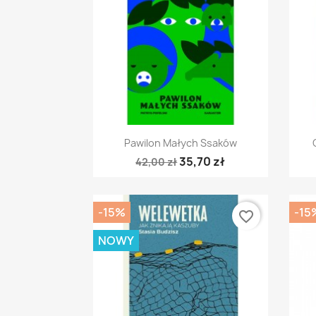
Szybki podgląd

Pawilon Małych Ssaków
35,70 zł
42,00 zł
-15%
-15
favorite_border
NOWY