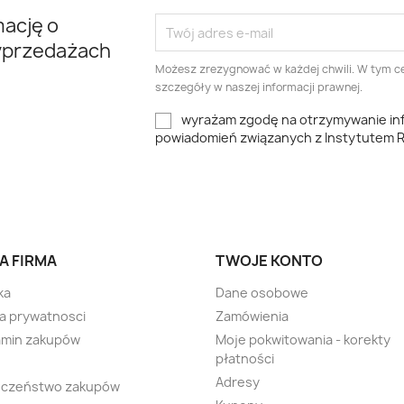
mację o
yprzedażach
Możesz zrezygnować w każdej chwili. W tym ce
szczegóły w naszej informacji prawnej.
wyrażam zgodę na otrzymywanie inf
powiadomień związanych z Instytutem 
A FIRMA
TWOJE KONTO
ka
Dane osobowe
ka prywatnosci
Zamówienia
amin zakupów
Moje pokwitowania - korekty
płatności
Adresy
eczeństwo zakupów