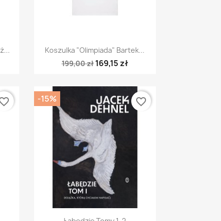
Szybki podgląd

...
Koszulka "Olimpiada" Bartek...
169,15 zł
199,00 zł
-15%
vorite_border
favorite_border
Szybki podgląd

..
Łabędzie Tomy 1-2