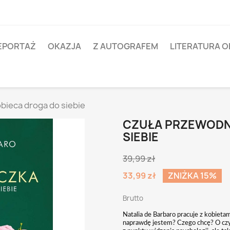
EPORTAŻ
OKAZJA
Z AUTOGRAFEM
LITERATURA 
bieca droga do siebie
CZUŁA PRZEWODN
SIEBIE
39,99 zł
33,99 zł
ZNIŻKA 15%
Brutto
Natalia de Barbaro pracuje z kobieta
naprawdę jestem? Czego chcę? O czym