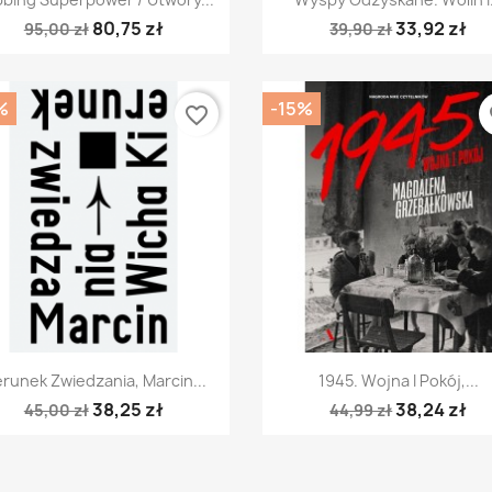
80,75 zł
33,92 zł
95,00 zł
39,90 zł
%
-15%
favorite_border
fa
Szybki podgląd
Szybki podgląd


erunek Zwiedzania, Marcin...
1945. Wojna I Pokój,...
38,25 zł
38,24 zł
45,00 zł
44,99 zł