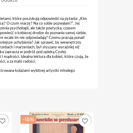
roduktu
bietami, które poszukują odpowiedzi na pytania: „Kim
cę? O czym marzę? Na co sobie pozwalam?”. Jej
dzenia psychologii, ale także poetycka, czasem
 opowieść o kobiecej drodze do poznania samej siebie.
tóre wcale im nie odpowiadają? Czemu pracują ponad
ajmniejsze uchybienia? Jak sprawić, by wewnętrzny
rzebach i marzeniach, był słyszany wyraźniej niż
ka zaprasza w podróż pod opieką Czułej
 i mądrości. Idealna lektura dla kobiet, które czują, że
ści, a za mało radości.
ustrowana kolażami wybitnej artystki młodego
-15%
vorite_border
favorite_border