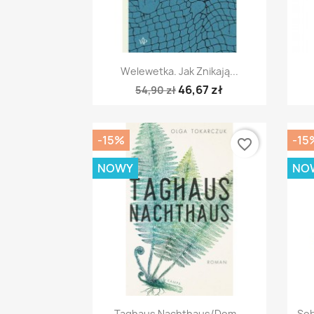
Szybki podgląd

Welewetka. Jak Znikają...
46,67 zł
54,90 zł
-15%
-15
favorite_border
NOWY
NO
Szybki podgląd

Taghaus Nachthaus/Dom...
Sob