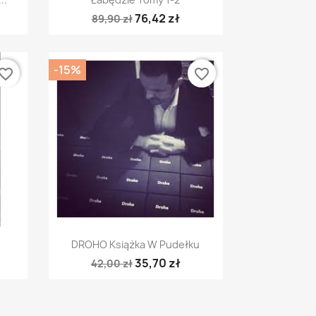
76,42 zł
89,90 zł
-15%
vorite_border
favorite_border
Szybki podgląd

DROHO Książka W Pudełku
35,70 zł
42,00 zł