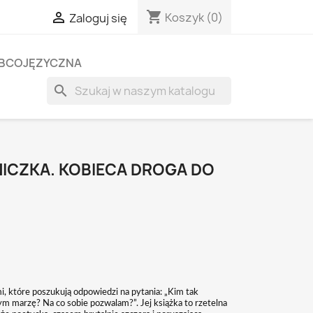
shopping_cart

Koszyk
(0)
Zaloguj się
OBCOJĘZYCZNA
search
ICZKA. KOBIECA DROGA DO
mi, które poszukują odpowiedzi na pytania: „Kim tak
 marzę? Na co sobie pozwalam?”. Jej książka to rzetelna