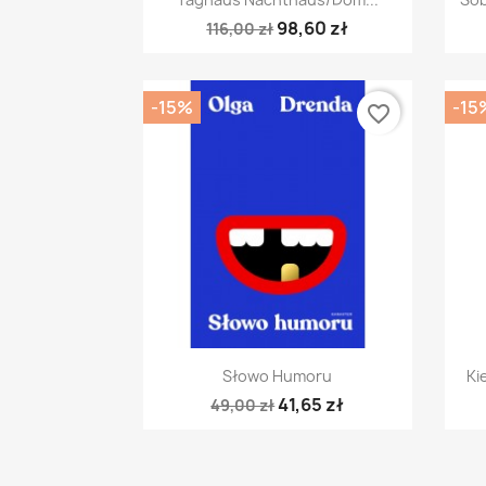
98,60 zł
116,00 zł
-15%
-15
favorite_border
Szybki podgląd

Słowo Humoru
Ki
41,65 zł
49,00 zł