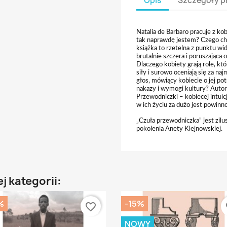
Opis
Szczegóły p
Natalia de Barbaro pracuje z ko
tak naprawdę jestem? Czego ch
książka to rzetelna z punktu wi
brutalnie szczera i poruszająca
Dlaczego kobiety grają role, k
siły i surowo oceniają się za n
głos, mówiący kobiecie o jej pot
nakazy i wymogi kultury? Autor
Przewodniczki – kobiecej intuicji
w ich życiu za dużo jest powinno
„Czuła przewodniczka” jest zil
pokolenia Anety Klejnowskiej.
j kategorii:
%
-15%
favorite_border
fa
NOWY