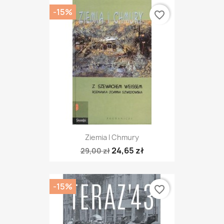
-15%
favorite_border
Ziemia I Chmury
24,65 zł
29,00 zł
-15%
favorite_border