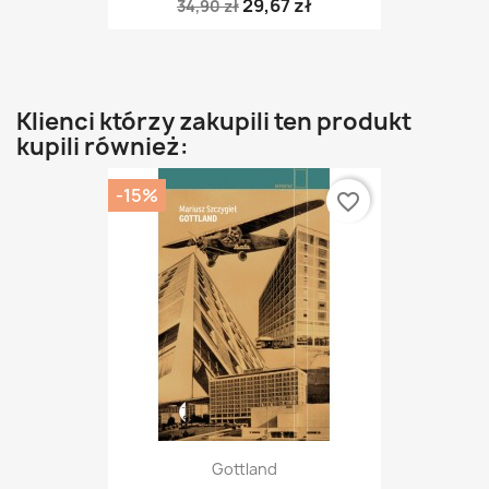
29,67 zł
34,90 zł
Klienci którzy zakupili ten produkt
kupili również:
-15%
favorite_border
Gottland