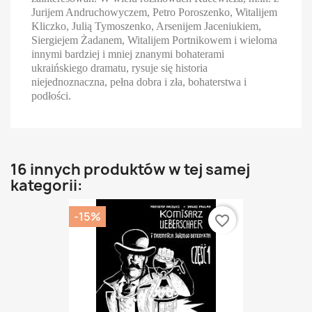
Jurijem Andruchowyczem, Petro Poroszenko, Witalijem
Kliczko, Julią Tymoszenko, Arsenijem Jaceniukiem,
Siergiejem Żadanem, Witalijem Portnikowem i wieloma
innymi bardziej i mniej znanymi bohaterami
ukraińskiego dramatu, rysuje się historia
niejednoznaczna, pełna dobra i zła, bohaterstwa i
podłości.
16 innych produktów w tej samej
kategorii:
-15%
favorite_border