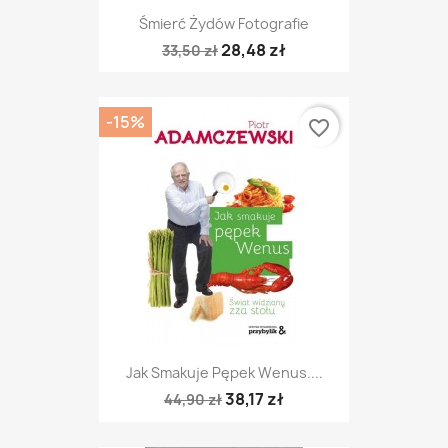
Śmierć Żydów Fotografie
28,48 zł
33,50 zł
-15%
favorite_border
Jak Smakuje Pępek Wenus....
38,17 zł
44,90 zł