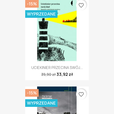
-15%
favorite_border
WYPRZEDANE
UCIEKINIER PRZECINA SWÓJ...
33,92 zł
39,90 zł
-15%
favorite_border
WYPRZEDANE