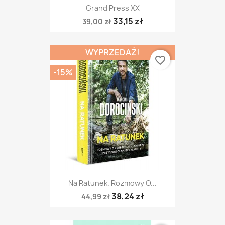
Grand Press XX
33,15 zł
39,00 zł
WYPRZEDAŻ!
favorite_border
-15%
Na Ratunek. Rozmowy O...
38,24 zł
44,99 zł