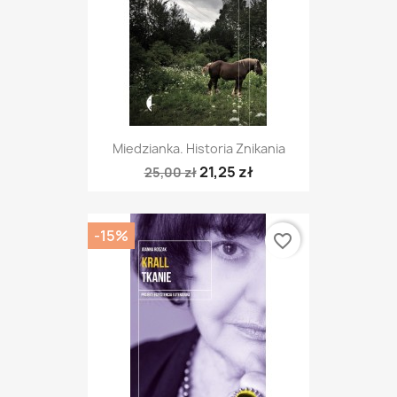
Miedzianka. Historia Znikania
21,25 zł
25,00 zł
-15%
favorite_border