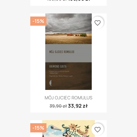
-15%
favorite_border
MÓJ OJCIEC ROMULUS
33,92 zł
39,90 zł
-15%
favorite_border