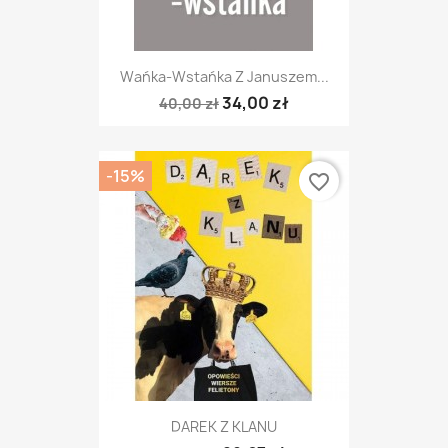
Wańka-Wstańka Z Januszem...
34,00 zł
40,00 zł
-15%
favorite_border
DAREK Z KLANU