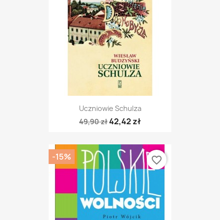
Uczniowie Schulza
42,42 zł
49,90 zł
-15%
favorite_border