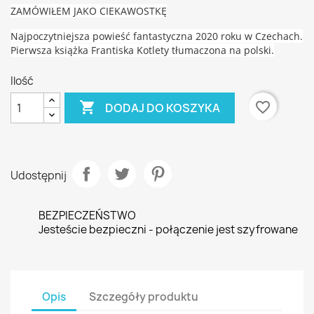
ZAMÓWIŁEM JAKO CIEKAWOSTKĘ
Najpoczytniejsza powieść fantastyczna 2020 roku w Czechach.
Pierwsza książka Frantiska Kotlety tłumaczona na polski.
Ilość

favorite_border
DODAJ DO KOSZYKA
Udostępnij
BEZPIECZEŃSTWO
Jesteście bezpieczni - połączenie jest szyfrowane
Opis
Szczegóły produktu