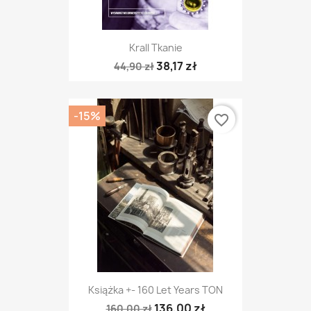
Krall Tkanie
38,17 zł
44,90 zł
-15%
favorite_border
Książka +- 160 Let Years TON
136,00 zł
160,00 zł