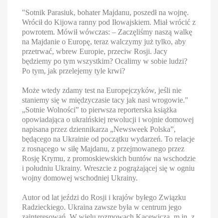
"Sotnik Parasiuk, bohater Majdanu, poszedł na wojnę.
Wrócił do Kijowa ranny pod Iłowajskiem. Miał wrócić z
powrotem. Mówił wówczas: – Zaczęliśmy naszą walkę
na Majdanie o Europę, teraz walczymy już tylko, aby
przetrwać, wbrew Europie, przeciw Rosji. Jacy
będziemy po tym wszystkim? Ocalimy w sobie ludzi?
Po tym, jak przelejemy tyle krwi?
Może wtedy zdamy test na Europejczyków, jeśli nie
staniemy się w międzyczasie tacy jak nasi wrogowie."
„Sotnie Wolności” to pierwsza reporterska książka
opowiadająca o ukraińskiej rewolucji i wojnie domowej
napisana przez dziennikarza „Newsweek Polska”,
będącego na Ukrainie od początku wydarzeń. To relacje
z rosnącego w siłę Majdanu, z przejmowanego przez
Rosję Krymu, z promoskiewskich buntów na wschodzie
i południu Ukrainy. Wreszcie z pogrążającej się w ogniu
wojny domowej wschodniej Ukrainy.
Autor od lat jeździ do Rosji i krajów byłego Związku
Radzieckiego. Ukraina zawsze była w centrum jego
zainteresowań. W wielu rozmowach Kacewicza, m.in. z