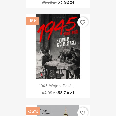
33,92 zł
39,90 zł
-15%
favorite_border
1945. Wojna I Pokój,...
38,24 zł
44,99 zł
-35%
favorite_border