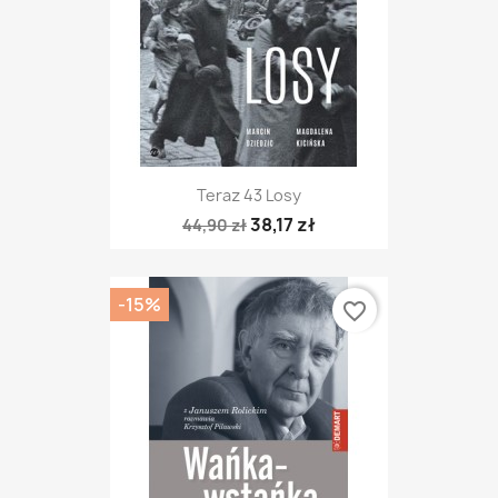
Teraz 43 Losy
38,17 zł
44,90 zł
-15%
favorite_border